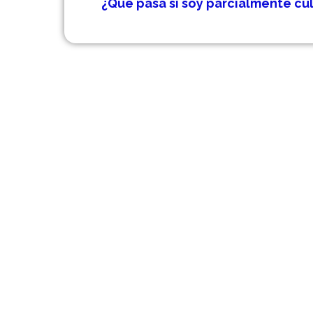
¿Qué pasa si soy parcialmente cu
Grupo Legal Manuel Criado es 
experiencia. Muchos de los c
accidente de camión, accidente 
(conducción en estado de eb
indocumentado