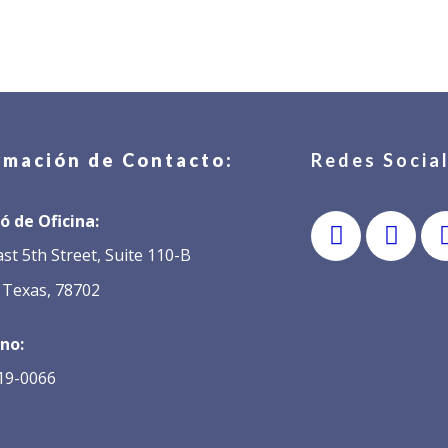
r
mación
de
Contacto:
Redes Social
ó de Oficina:
st 5th Street, Suite 110-B
 Texas, 78702
no:
619-0066