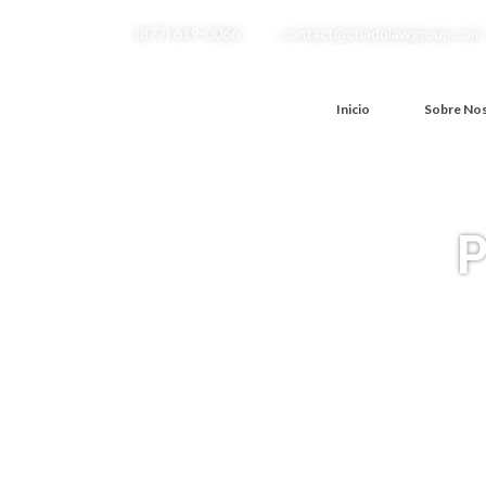
(877) 619-0066
contact@criadolawgroup.com
Inicio
Sobre No
P