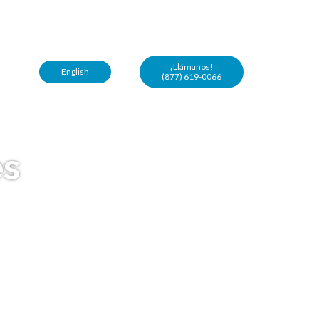
¡Hablamos español!
(877) 619-0066
¡Llámanos!
English
(877) 619-0066
es