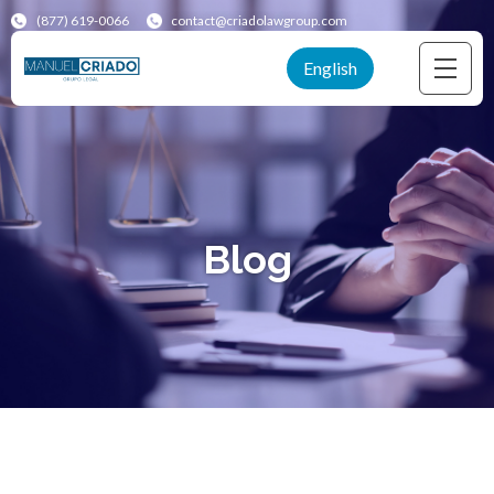
(877) 619-0066
contact@criadolawgroup.com
English
Blog