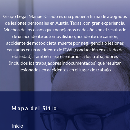
Grupo Legal Manuel Criado es una pequeña firma de abogados
de lesiones personales en Austin, Texas, con gran experiencia.
Muchos de los casos que manejamos cada año son el resultado
de un accidente automovilístico, accidente de camión,
accidente de motocicleta, muerte por negligencia o lesiones
causadas en un accidente de DWI (conducción en estado de
ebriedad). También representamos a los trabajadores
(incluidos los trabajadores indocumentados) que resultan
lesionados en accidentes en el lugar de trabajo
Mapa del Sitio:
Inicio