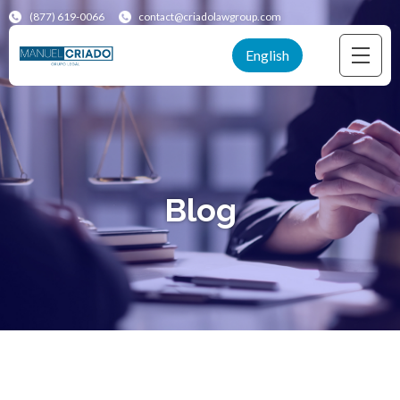
(877) 619-0066
contact@criadolawgroup.com
English
Blog